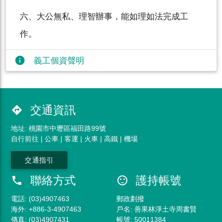
六、大公無私、理智辦事，能如理如法完成工
作。
info
義工個資聲明
交通資訊
directions
地址: 桃園市中壢區福田路99號
自行前往 | 公車 | 客運 | 火車 | 高鐵 | 機場
交通指引
聯絡方式
護持帳號
phone
sentiment_satisfied
電話: (03)4907463
郵政劃撥
海外: +886-3-4907463
戶名: 善果林淨土寺周書賢
傳真: (03)4907431
帳號: 50011384