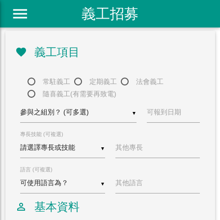
menu
義工招募
義工項目
favorite
常駐義工
定期義工
法會義工
隨喜義工(有需要再致電)
可報到日期
▼
專長技能 (可複選)
其他專長
▼
語言 (可複選)
其他語言
▼
基本資料
perm_identity