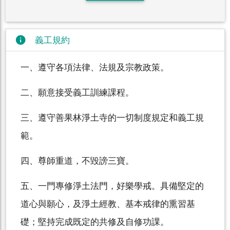
info
義工規約
一、遵守各項法律、法規及宗教政策。
二、願意接受義工訓練課程。
三、遵守善果林淨土寺的一切制度規定和義工規
範。
四、尊師重道，不毀謗三寶。
五、一門專修淨土法門，好樂學戒。具備堅定的
道心與願心，及淨土經教、基本戒律的熏習基
礎；堅持完成既定的共修及自修功課。