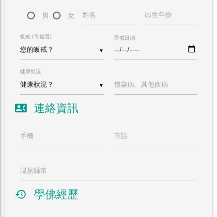
姓名
出生年份
男
女
皈戒 (可複選)
受戒日期
▼
健康狀況
傳染病、其他疾病
▼
連絡資訊
contact_phone
手機
市話
現居縣市
學佛經歷
history