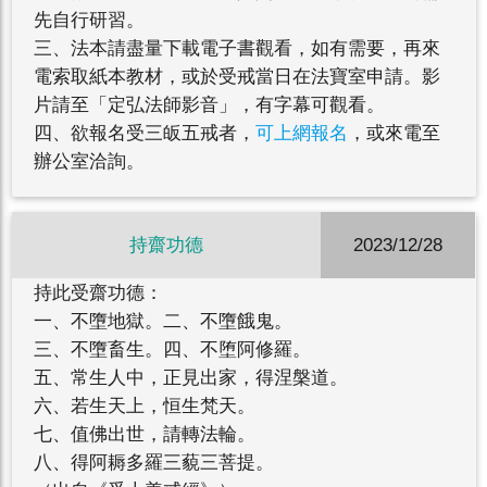
先自行研習。
三、法本請盡量下載電子書觀看，如有需要，再來
電索取紙本教材，或於受戒當日在法寶室申請。影
片請至「定弘法師影音」，有字幕可觀看。
四、欲報名受三皈五戒者，
可上網報名
，或來電至
辦公室洽詢。
持齋功德
2023/12/28
持此受齋功德：
一、不墮地獄。二、不墮餓鬼。
三、不墮畜生。四、不堕阿修羅。
五、常生人中，正見出家，得涅槃道。
六、若生天上，恒生梵天。
七、值佛出世，請轉法輪。
八、得阿耨多羅三藐三菩提。