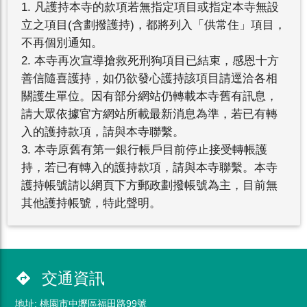
1. 凡護持本寺的款項若無指定項目或指定本寺無設
立之項目(含劃撥護持)，都將列入「供常住」項目，
不再個別通知。
2. 本寺再次宣導搶救死刑狗項目已結束，感恩十方
善信隨喜護持，如仍欲發心護持該項目請逕洽各相
關護生單位。因有部分網站仍轉載本寺舊有訊息，
請大眾依據官方網站所載最新消息為準，若已有轉
入的護持款項，請與本寺聯繫。
3. 本寺原舊有第一銀行帳戶目前停止接受轉帳護
持，若已有轉入的護持款項，請與本寺聯繫。本寺
護持帳號請以網頁下方郵政劃撥帳號為主，目前無
其他護持帳號，特此聲明。
交通資訊
directions
地址: 桃園市中壢區福田路99號