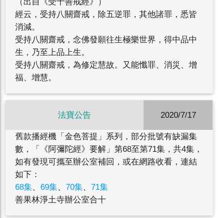
（出自《受十善戒經》）
經云，受持八關齋戒，除五逆罪，其他諸罪，悉皆
消減。
受持八關齋戒，念佛發願往生極樂世界，得中品中
生，乃至上品上生。
受持八關齋戒，為修定慧故。又能懺罪、消災、增
福、增慧。
法寶公告
2020/7/17
舊款播經機「金色菩提」系列，部分批號有缺漏集
數，「《阿彌陀經》要解」第68至第71集，共4集，
如有發現可攜至辦公室補回，或在網路收看，連結
如下：
68集
、
69集
、
70集
、
71集
善果林淨土寺辦公室合十