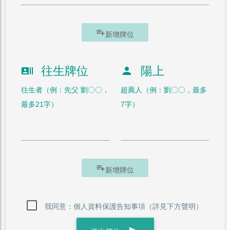
playlist_add
新增牌位
往生牌位
陽上
recent_actors
person
往生者（例：先父 劉〇〇，
超薦人（例：劉〇〇，最多
最多21字）
7字）
playlist_add
新增牌位
我同意：個人資料保護告知事項（詳見下方聲明）