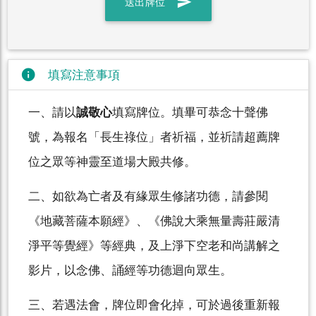
send
送出牌位
info
填寫注意事項
一、請以
誠敬心
填寫牌位。填畢可恭念十聲佛
號，為報名「長生祿位」者祈福，並祈請超薦牌
位之眾等神靈至道場大殿共修。
二、如欲為亡者及有緣眾生修諸功德，請參閱
《地藏菩薩本願經》、《佛說大乘無量壽莊嚴清
淨平等覺經》等經典，及上淨下空老和尚講解之
影片，以念佛、誦經等功德迴向眾生。
三、若遇法會，牌位即會化掉，可於過後重新報