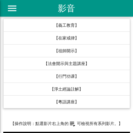
menu
影音
【義工教育】
【在家戒律】
【祖師開示】
【法會開示與主題講座】
【行門功课】
【淨土經論註解】
【粵語講座】
playlist_play
【操作說明：點選影片右上角的
可檢視所有系列影片。】