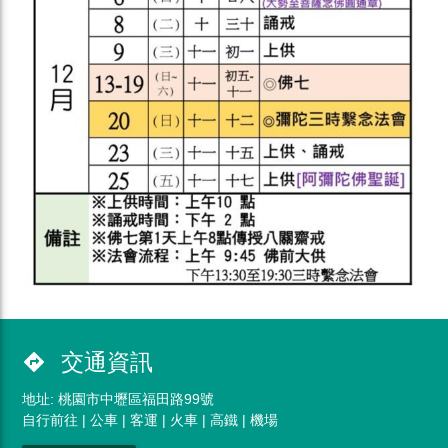
交通資訊
directions
地址: 桃園市中壢區福田路99號
自行前往 | 公車 | 客運 | 火車 | 高鐵 | 機場